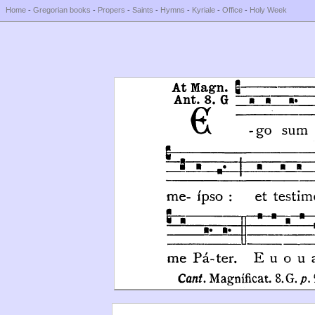
Home
-
Gregorian books
-
Propers
-
Saints
-
Hymns
-
Kyriale
-
Office
-
Holy Week