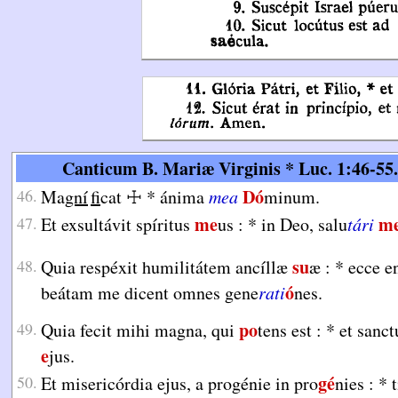
Canticum B. Mariæ Virginis * Luc. 1:46-55.
Dó
46.
Ma
gní
fi
cat
☩
*
ánima
mea
minum.
me
m
47.
Et exsultávit spíritus
us :
*
in Deo, salu
tári
su
48.
Quia respéxit humilitátem ancíllæ
æ :
*
ecce e
ó
beátam me dicent omnes gene
rati
nes.
po
49.
Quia fecit mihi magna, qui
tens est :
*
et sanc
e
jus.
gé
50.
Et misericórdia ejus, a progénie in pro
nies :
*
t