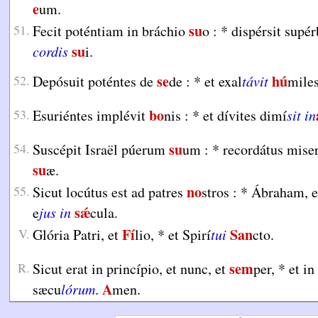
e
um.
su
51.
Fecit poténtiam in bráchio
o :
*
dispérsit supé
su
cordis
i.
se
hú
52.
Depósuit poténtes de
de :
*
et exal
távit
miles
bo
53.
Esuriéntes implévit
nis :
*
et dívites dimí
sit in
su
54.
Suscépit Israël púerum
um :
*
recordátus miser
su
æ.
no
55.
Sicut locútus est ad patres
stros :
*
Ábraham, e
sǽ
e
jus in
cula.
Fí
San
V.
Glória Patri, et
lio,
*
et Spirí
tui
cto.
sem
R.
Sicut erat in princípio, et nunc, et
per,
*
et in
A
sæcu
lórum
.
men.