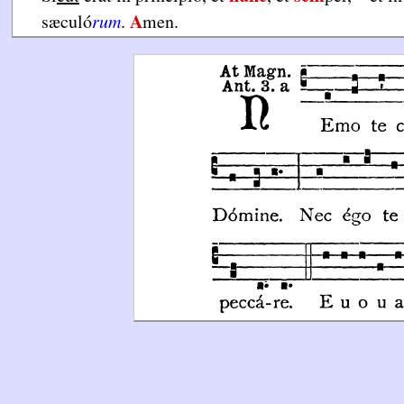
A
sæculó
rum
.
men.