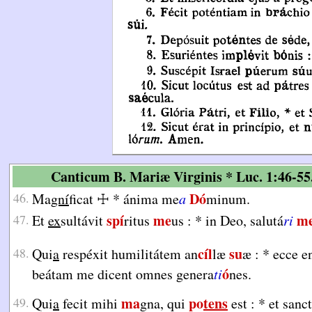
Canticum B. Mariæ Virginis * Luc. 1:46-55
Dó
46.
Ma
gní
ficat
☩
*
ánima me
a
minum.
spí
me
m
47.
Et
ex
sultávit
ritus
us :
*
in Deo, salutá
ri
cíl
su
48.
Qui
a
respéxit humilitátem an
læ
æ :
*
ecce e
ó
beátam me dicent omnes genera
ti
nes.
ma
po
tens
49.
Qui
a
fecit mihi
gna, qui
est :
*
et sanc