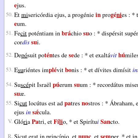
e
jus.
in
gé
ni
50.
Et
mi
sericórdia ejus, a progénie
pro
es :
*
t
e
um.
brá
su
51.
Fe
cit
poténtiam in
chio
o :
*
dispérsit supé
su
cor
dis
i.
tén
se
hú
52.
De
pó
suit po
tes de
de :
*
et exaltá
vit
miles
plé
bo
53.
E
su
riéntes im
vit
nis :
*
et dívites dimísit
in
pú
su
54.
Su
scé
pit Israël
erum
um :
*
recordátus mise
su
æ.
pa
no
55.
Si
cut
locútus est ad
tres
stros :
*
Ábraham, e
sǽ
ejus
in
cula.
Pa
Fí
li
San
V.
Gló
ri
a
tri, et
o,
*
et Spirítu
i
cto.
nunc
sem
R.
Si
cut
erat in princípio, et
, et
per,
*
et in