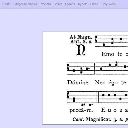
Home
-
Gregorian books
-
Propers
-
Saints
-
Hymns
-
Kyriale
-
Office
-
Holy Week