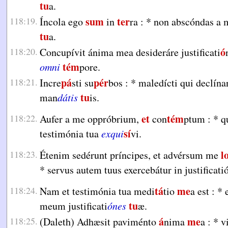
tu
a.
sum
ter
118:19.
Íncola ego
in
ra :
*
non abscóndas a 
tu
a.
ó
118:20.
Concupívit ánima mea desideráre justificati
tém
omni
pore.
pá
pér
118:21.
Incre
sti su
bos :
*
maledícti qui declína
tu
man
dátis
is.
et
tém
118:22.
Aufer a me oppróbrium,
con
ptum :
*
q
sí
testimónia tua
exqui
vi.
l
118:23.
Étenim sedérunt príncipes, et advérsum me
*
servus autem tuus exercebátur in justificati
tá
me
118:24.
Nam et testimónia tua medi
tio
a est :
*
e
tu
meum justificati
ónes
æ.
á
me
118:25.
(Daleth) Adhæsit paviménto
nima
a :
*
vi