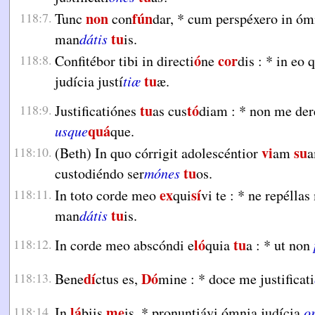
non
fún
118:7.
Tunc
con
dar,
*
cum perspéxero in óm
tu
man
dátis
is.
ó
cor
118:8.
Confitébor tibi in directi
ne
dis :
*
in eo q
tu
judícia justí
tiæ
æ.
tu
tó
118:9.
Justificatiónes
as cus
diam :
*
non me der
quá
usque
que.
vi
su
118:10.
(Beth) In quo córrigit adolescéntior
am
tu
custodiéndo ser
mónes
os.
ex
sí
118:11.
In toto corde meo
qui
vi te :
*
ne repéllas
tu
man
dátis
is.
ló
tu
118:12.
In corde meo abscóndi e
quia
a :
*
ut non
dí
Dó
118:13.
Bene
ctus es,
mine :
*
doce me justificati
lá
me
118:14.
In
biis
is,
*
pronuntiávi ómnia judícia
or