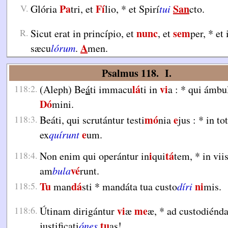
Pa
Fí
San
V.
Glória
tri, et
lio,
*
et Spirí
tui
cto.
nunc
sem
R.
Sicut erat in princípio, et
, et
per,
*
et 
A
sæcu
lórum
.
men.
Psalmus 118. I.
lá
vi
118:2.
(Aleph) Be
á
ti immacu
ti in
a :
*
qui ámbul
Dó
mini.
mó
e
118:3.
Beáti, qui scrutántur testi
nia
jus :
*
in to
e
ex
quírunt
um.
i
tá
118:4.
Non enim qui operántur in
qui
tem,
*
in viis
vé
am
bula
runt.
Tu
dá
ni
118:5.
man
sti
*
mandáta tua custo
díri
mis.
vi
me
118:6.
Útinam dirigántur
æ
æ,
*
ad custodiénd
tu
justificati
ónes
as!