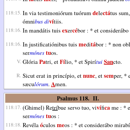
de
ctá
118:15.
In via testimoniórum tuórum
le
tus sum
ví
ómni
bus di
tiis.
ex
cé
118:16.
In mandátis tuis
er
bor :
*
et considerábo
me
tá
118:16.
In justificatiónibus tuis
di
bor :
*
non obl
tu
ser
mónes
os.
Pa
Fí
San
V.
Glória
tri, et
lio,
*
et Spirí
tui
cto.
nunc
sem
R.
Sicut erat in princípio, et
, et
per,
*
e
A
sæcu
lórum
.
men.
Psalmus 118. II.
ví
ca
118:17.
(Ghimel) Re
trí
bue servo tuo, vi
fi
me :
*
e
tu
ser
mónes
os :
ó
me
118:18.
Revéla
culos
os :
*
et considerábo mirabí