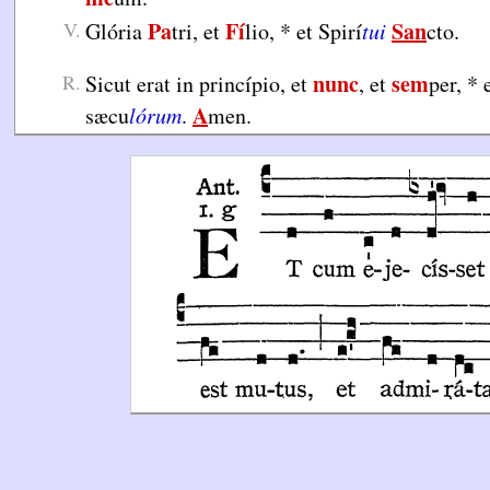
Pa
Fí
San
V.
Glória
tri, et
lio,
*
et Spirí
tui
cto.
nunc
sem
R.
Sicut erat in princípio, et
, et
per,
*
e
A
sæcu
lórum
.
men.