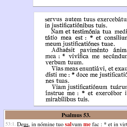
Psalmus 53.
sal
me
53:1.
De
us
, in nómine tuo
vum
fac :
*
et in vir