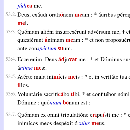
ca
júdi
me.
ó
me
53:2.
Deus, exáudi orati
nem
am :
*
áuribus pérci
me
i.
Quóniam aliéni insurrexérunt advérsum me,
et
53:3.
†
á
me
quæsiérunt
nimam
am :
*
et non proposué
su
ante con
spéctum
um.
ád
vat
53:4.
Ecce enim, Deus
ju
me :
*
et Dóminus sus
me
á
nimæ
æ.
mí
me
53:5.
Avérte mala ini
cis
is :
*
et in veritáte tua 
il
los.
cá
ti
53:6.
Voluntárie sacrifi
bo
bi,
*
et confitébor nómi
bo
Dómine : quó
niam
num est :
ri
í
53:7.
Quóniam ex omni tribulatióne e
pu
sti me :
*
e
me
inimícos meos despéxit ó
culus
us.