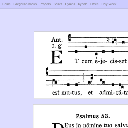
Home
-
Gregorian books
-
Propers
-
Saints
-
Hymns
-
Kyriale
-
Office
-
Holy Week