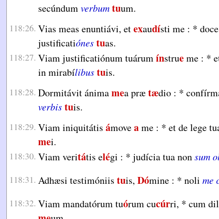
tu
secúndum
verbum
um.
ex
dí
118:26.
Vias meas enuntiávi, et
au
sti me :
*
doce
tu
justificati
ónes
as.
ín
e
118:27.
Viam justificatiónum tuárum
stru
me :
*
e
tu
in mirabí
libus
is.
me
tæ
118:28.
Dormitávit ánima
a præ
dio :
*
confírm
tu
verbis
is.
á
a
118:29.
Viam iniquitátis
move
me :
*
et de lege tu
me
i.
tá
lé
118:30.
Viam veri
tis e
gi :
*
judícia tua non
sum o
tu
Dó
118:31.
Adhæsi testimóniis
is,
mine :
*
noli
me 
ó
cúr
118:32.
Viam mandatórum tu
rum cu
ri,
*
cum dil
me
um.