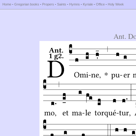
Home
-
Gregorian books
-
Propers
-
Saints
-
Hymns
-
Kyriale
-
Office
-
Holy Week
Ant. D