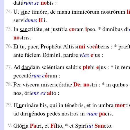
no
datú
rum se
bis :
l
74.
Ut
si
ne timóre, de manu inimicórum nostrórum
il
servi
ámus
li.
co
i
75.
In
san
ctitáte, et justítia
ram
pso,
*
ómnibus di
no
stris.
mi
cá
76.
Et
tu
, puer, Prophéta Altíssi
vo
beris :
*
præí
e
ante fáciem Dómini, paráre
vias
jus :
ple
e
77.
Ad
dan
dam sciéntiam salútis
bi
jus :
*
in rem
ó
peccató
rum e
rum :
De
no
78.
Per
ví
scera misericórdiæ
i
stri :
*
in quibus 
al
nos, óri
ens ex
to :
mor
79.
Il
lu
mináre his, qui in ténebris, et in umbra
t
pa
ad dirigéndos pedes nostros in
viam
cis.
Pa
Fí
San
V.
Gló
ri
a
tri, et
lio,
*
et Spirí
tui
cto.