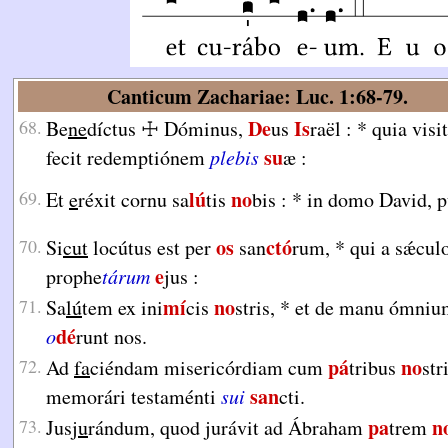
Canticum Zachariae: Luc. 1:68-79.
De
Is
68.
Be
ne
díctus
☩ Dóminus,
us
raël :
*
quia visit
su
fecit redemptiónem
plebis
æ :
lú
no
69.
Et
e
réxit cornu sa
tis
bis :
*
in domo David, p
os
ctó
70.
Si
cut
locútus est per
san
rum,
*
qui a sǽculo
e
prophe
tárum
jus :
mí
no
71.
Sa
lú
tem ex ini
cis
stris,
*
et de manu ómniu
dé
o
runt nos.
pá
no
72.
Ad
fa
ciéndam misericórdiam cum
tribus
str
san
memorári testaménti
sui
cti.
pa
n
73.
Jus
ju
rándum, quod jurávit ad Ábraham
trem