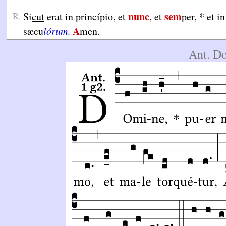
nunc
sem
R.
Si
cut
erat in princípio, et
, et
per,
*
et in
A
sæcu
lórum
.
men.
Ant. D