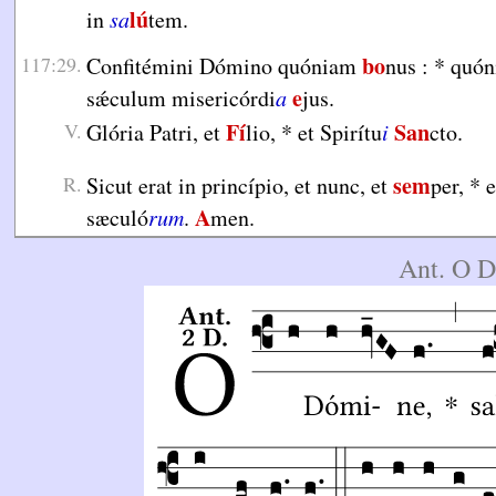
lú
in
sa
tem.
bo
117:29.
Confitémini Dómino quóniam
nus :
*
quón
e
sǽculum misericórdi
a
jus.
Fí
San
V.
Glória Patri, et
lio,
*
et Spirítu
i
cto.
sem
R.
Sicut erat in princípio, et nunc, et
per,
*
e
A
sæculó
rum
.
men.
Ant. O 