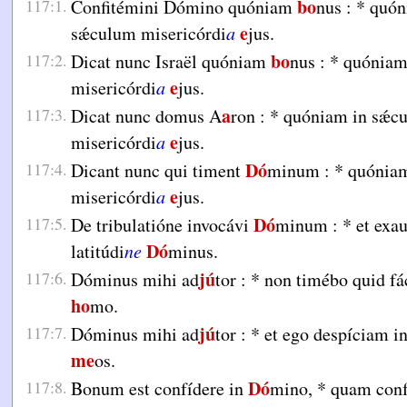
bo
117:1.
Confitémini Dómino quóniam
nus :
*
quón
e
sǽculum misericórdi
a
jus.
bo
117:2.
Dicat nunc Israël quóniam
nus :
*
quóniam
e
misericórdi
a
jus.
a
117:3.
Dicat nunc domus A
ron :
*
quóniam in sǽc
e
misericórdi
a
jus.
Dó
117:4.
Dicant nunc qui timent
minum :
*
quóniam
e
misericórdi
a
jus.
Dó
117:5.
De tribulatióne invocávi
minum :
*
et exau
Dó
latitúdi
ne
minus.
jú
117:6.
Dóminus mihi ad
tor :
*
non timébo quid fá
ho
mo.
jú
117:7.
Dóminus mihi ad
tor :
*
et ego despíciam i
me
os.
Dó
117:8.
Bonum est confídere in
mino,
*
quam conf