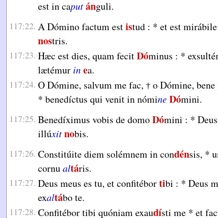
án
est in ca
put
guli.
is
117:22.
A Dómino factum est
tud :
*
et est mirábile
nos
tris.
Dó
117:23.
Hæc est dies, quam fecit
minus :
*
exsulté
e
lætémur
in
a.
117:24.
O Dómine, salvum me fac,
o Dómine, bene 
†
Dó
*
benedíctus qui venit in nómi
ne
mini.
Dó
117:25.
Benedíximus vobis de domo
mini :
*
Deus 
no
illú
xit
bis.
dén
117:26.
Constitúite diem solémnem in con
sis,
*
u
tá
cornu
al
ris.
ti
117:27.
Deus meus es tu, et confitébor
bi :
*
Deus me
tá
ex
al
bo te.
dí
117:28.
Confitébor tibi quóniam exau
sti me
*
et fac