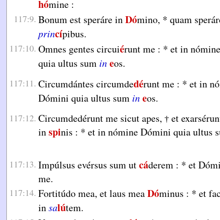
hó
mine :
Dó
117:9.
Bonum est speráre in
mino,
*
quam sperár
cí
prin
pibus.
é
117:10.
Omnes gentes circui
runt me :
*
et in nómin
e
quia ultus sum
in
os.
dé
117:11.
Circumdántes circumde
runt me :
*
et in n
e
Dómini quia ultus sum
in
os.
Circumdedérunt me sicut apes,
et exarsérunt
117:12.
†
spi
in
nis :
*
et in nómine Dómini quia ultus
cá
117:13.
Impúlsus evérsus sum ut
derem :
*
et Dóm
me.
Dó
117:14.
Fortitúdo mea, et laus mea
minus :
*
et fa
lú
in
sa
tem.