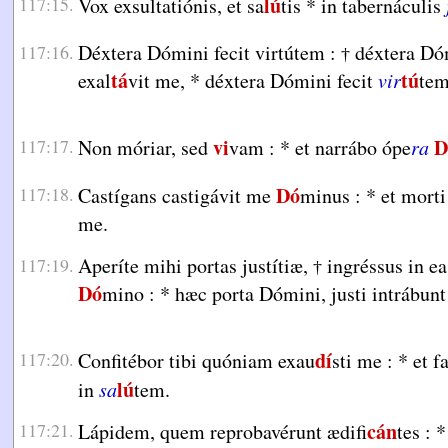
lú
117:15.
Vox exsultatiónis, et sa
tis
*
in tabernáculis
Déxtera Dómini fecit virtútem :
déxtera Dó
117:16.
†
tá
tú
exal
vit me,
*
déxtera Dómini fecit
vir
tem
vi
D
117:17.
Non móriar, sed
vam :
*
et narrábo ópe
ra
Dó
117:18.
Castígans castigávit me
minus :
*
et mort
me.
Aperíte mihi portas justítiæ,
ingréssus in ea
117:19.
†
Dó
mino :
*
hæc porta Dómini, justi intrábun
dí
117:20.
Confitébor tibi quóniam exau
sti me :
*
et f
lú
in
sa
tem.
cán
117:21.
Lápidem, quem reprobavérunt ædifi
tes :
*