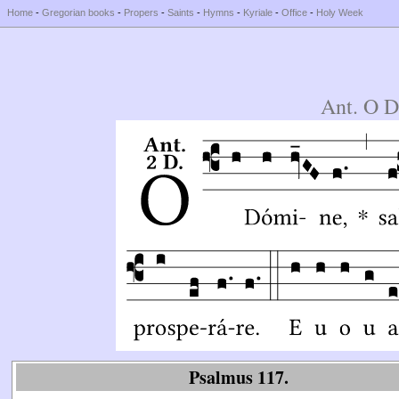
Home
-
Gregorian books
-
Propers
-
Saints
-
Hymns
-
Kyriale
-
Office
-
Holy Week
Ant. O 
Psalmus 117.