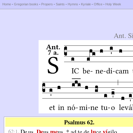
Home
-
Gregorian books
-
Propers
-
Saints
-
Hymns
-
Kyriale
-
Office
-
Holy Week
Ant. S
Psalmus 62.
De
me
lu
ví
62:1.
De
us
,
us
us,
*
ad te de
ce
gilo.