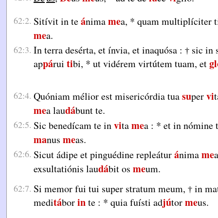
á
me
62:2.
Sitívit in te
nima
a,
*
quam multiplíciter t
me
a.
In terra desérta, et ínvia, et inaquósa :
sic in 
62:3.
†
pá
ti
gl
ap
rui
bi,
*
ut vidérem virtútem tuam, et
su
vi
62:4.
Quóniam mélior est misericórdia tua
per
t
me
dá
a lau
bunt te.
vi
me
62:5.
Sic benedícam te in
ta
a :
*
et in nómine 
ma
me
nus
as.
á
me
62:6.
Sicut ádipe et pinguédine repleátur
nima
dá
me
exsultatiónis lau
bit os
um.
Si memor fui tui super stratum meum,
in mat
62:7.
†
tá
in
jú
me
medi
bor
te :
*
quia fuísti ad
tor
us.