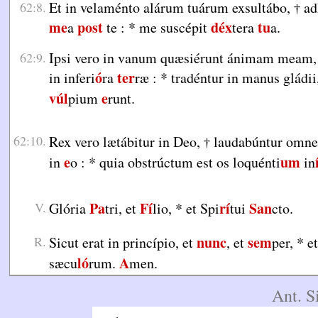
Et in velaménto alárum tuárum exsultábo,
ad
62:8.
†
me
post
déx
tu
a
te :
*
me suscépit
tera
a.
Ipsi vero in vanum quæsiérunt ánimam meam
62:9.
ó
ter
in inferi
ra
ræ :
*
tradéntur in manus gládii,
vúl
e
pium
runt.
62:10.
Rex vero lætábitur in Deo,
laudabúntur omne
†
e
um
in
o :
*
quia obstrúctum est os loquénti
in
Pa
Fí
rí
San
V.
Glória
tri, et
lio,
*
et Spi
tui
cto.
nunc
sem
R.
Sicut erat in princípio, et
, et
per,
*
et
ló
A
sæcu
rum.
men.
Ant. S