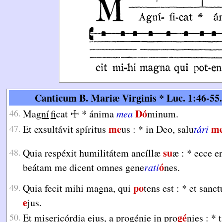
Canticum B. Mariæ Virginis * Luc. 1:46-55.
Dó
46.
Ma
gní
fi
cat
☩
*
ánima
mea
minum.
me
m
47.
Et exsultávit spíritus
us :
*
in Deo, salu
tári
su
48.
Quia respéxit humilitátem ancíllæ
æ :
*
ecce e
ó
beátam me dicent omnes gene
rati
nes.
po
49.
Quia fecit mihi magna, qui
tens est :
*
et sanc
e
jus.
gé
50.
Et misericórdia ejus, a progénie in pro
nies :
*
t