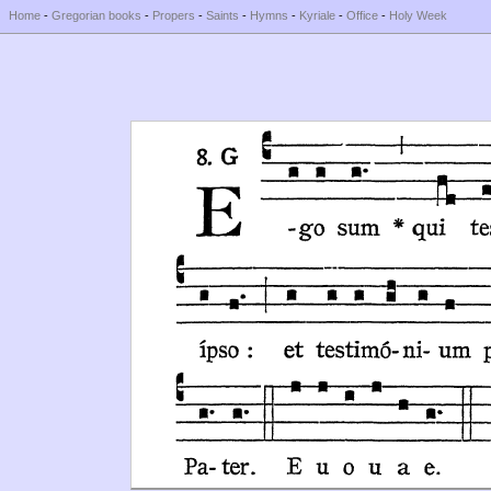
Home
-
Gregorian books
-
Propers
-
Saints
-
Hymns
-
Kyriale
-
Office
-
Holy Week