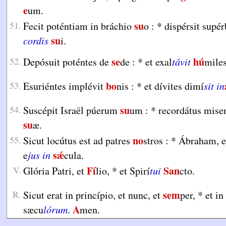
e
um.
su
51.
Fecit poténtiam in bráchio
o :
*
dispérsit supé
su
cordis
i.
se
hú
52.
Depósuit poténtes de
de :
*
et exal
távit
miles
bo
53.
Esuriéntes implévit
nis :
*
et dívites dimí
sit in
su
54.
Suscépit Israël púerum
um :
*
recordátus miser
su
æ.
no
55.
Sicut locútus est ad patres
stros :
*
Ábraham, e
sǽ
e
jus in
cula.
Fí
San
V.
Glória Patri, et
lio,
*
et Spirí
tui
cto.
sem
R.
Sicut erat in princípio, et nunc, et
per,
*
et in
A
sæcu
lórum
.
men.