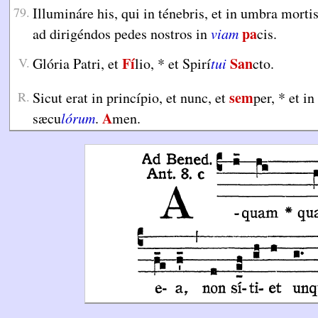
79.
Illumináre his, qui in ténebris, et in umbra morti
pa
ad dirigéndos pedes nostros in
viam
cis.
Fí
San
V.
Glória Patri, et
lio,
*
et Spirí
tui
cto.
sem
R.
Sicut erat in princípio, et nunc, et
per,
*
et in
A
sæcu
lórum
.
men.