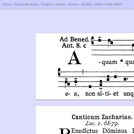
Home
-
Gregorian books
-
Propers
-
Saints
-
Hymns
-
Kyriale
-
Office
-
Holy Week