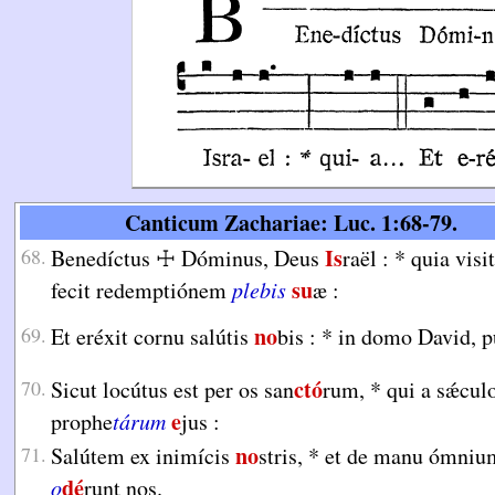
Canticum Zachariae: Luc. 1:68-79.
Is
68.
Benedíctus
☩ Dóminus, Deus
raël :
*
quia visit
su
fecit redemptiónem
plebis
æ :
no
69.
Et eréxit cornu salútis
bis :
*
in domo David, p
ctó
70.
Sicut locútus est per os san
rum,
*
qui a sǽculo
e
prophe
tárum
jus :
no
71.
Salútem ex inimícis
stris,
*
et de manu ómniu
dé
o
runt nos.