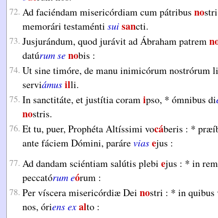
no
72.
Ad faciéndam misericórdiam cum pátribus
str
san
memorári testaménti
sui
cti.
n
73.
Jusjurándum, quod jurávit ad Ábraham patrem
no
datú
rum se
bis :
74.
Ut sine timóre, de manu inimicórum nostrórum l
il
servi
ámus
li.
i
75.
In sanctitáte, et justítia coram
pso,
*
ómnibus di
no
stris.
cá
76.
Et tu, puer, Prophéta Altíssimi vo
beris :
*
præí
e
ante fáciem Dómini, paráre
vias
jus :
e
77.
Ad dandam sciéntiam salútis plebi
jus :
*
in rem
ó
peccató
rum e
rum :
no
78.
Per víscera misericórdiæ Dei
stri :
*
in quibus 
al
nos, óri
ens ex
to :