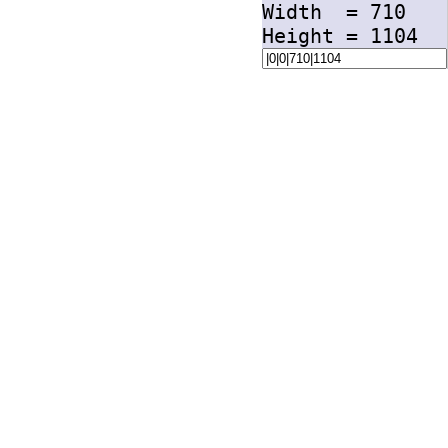
Width =
710
Height =
1104