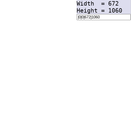
Width =
672
Height =
1060