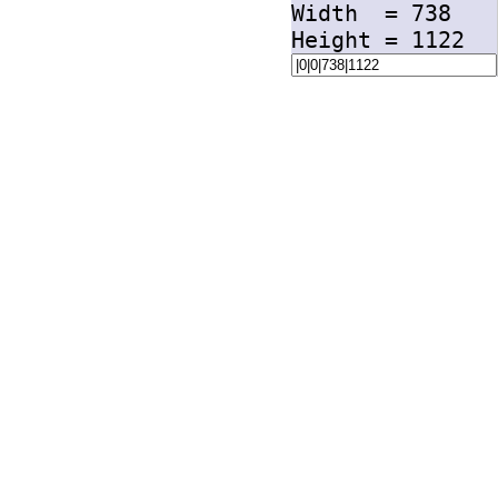
Width =
738
Height =
1122