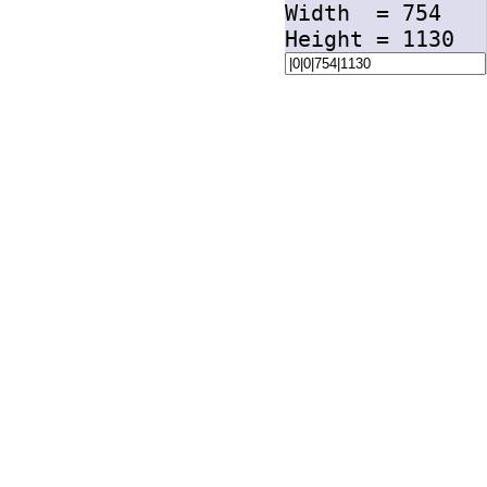
Width =
754
Height =
1130