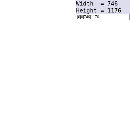
Width =
746
Height =
1176