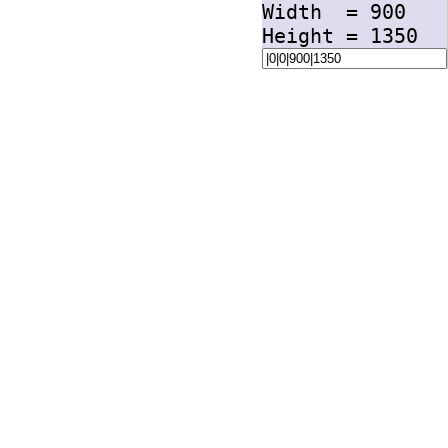
Width =
900
Height =
1350