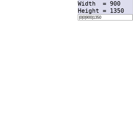
Width =
900
Height =
1350